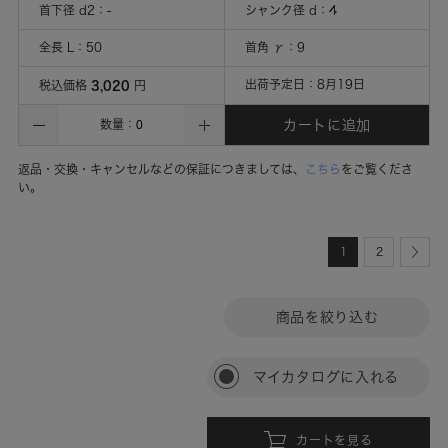
首下径 d2
：
-
シャンク径 d
：
4
全長 L
：
50
首角 γ
：
9
3,020
出荷予定日：
8月19日
税込価格
円
カートに追加
数量：
返品・交換・キャンセルなどの保証につきましては、
こちら
をご覧くださ
い。
1
2
商品を絞り込む
マイカタログに入れる
カートを見る