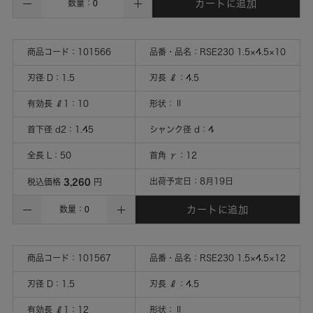
カートに追加
数量：
商品コード：
101566
品番・品名：
RSE230 1.5×4.5×10
刃径 D
：
1.5
刃長 ℓ
：
4.5
有効長 ℓ1
：
10
形状
：
Ⅱ
首下径 d2
：
1.45
シャンク径 d
：
4
全長 L
：
50
首角 γ
：
12
3,260
出荷予定日：
8月19日
税込価格
円
カートに追加
数量：
商品コード：
101567
品番・品名：
RSE230 1.5×4.5×12
刃径 D
：
1.5
刃長 ℓ
：
4.5
有効長 ℓ1
：
12
形状
：
Ⅱ