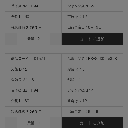
首下径 d2
：
1.94
シャンク径 d
：
4
全長 L
：
60
首角 γ
：
12
3,260
出荷予定日：
8月19日
税込価格
円
カートに追加
数量：
商品コード：
101571
品番・品名：
RSES230 2×3×8
刃径 D
：
2
刃長 ℓ
：
3
有効長 ℓ1
：
8
形状
：
Ⅱ
首下径 d2
：
1.94
シャンク径 d
：
4
全長 L
：
60
首角 γ
：
12
3,260
出荷予定日：
8月19日
税込価格
円
カートに追加
数量：