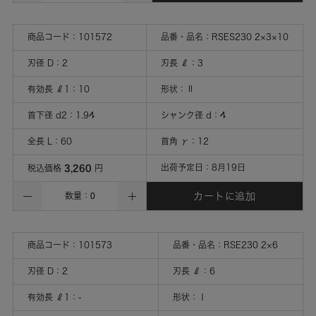
商品コード：
101572
品番・品名：
RSES230 2×3×10
刃径 D
：
2
刃長 ℓ
：
3
有効長 ℓ1
：
10
形状
：
Ⅱ
首下径 d2
：
1.94
シャンク径 d
：
4
全長 L
：
60
首角 γ
：
12
3,260
出荷予定日：
8月19日
税込価格
円
カートに追加
数量：
商品コード：
101573
品番・品名：
RSE230 2×6
刃径 D
：
2
刃長 ℓ
：
6
有効長 ℓ1
：
-
形状
：
Ⅰ