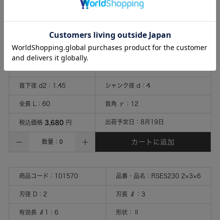
商品コード：
101569
品番・品名：
RSE230 1.5×4.5×18
刃径 D
：
1.5
刃長 ℓ
：
4.5
有効長 ℓ1
：
18
形状
：
Ⅱ
首下径 d2
：
1.45
シャンク径 d
：
4
全長 L
：
60
首角 γ
：
12
3,680
出荷予定日：
8月19日
税込価格
円
カートに追加
数量：
商品コード：
101570
品番・品名：
RSES230 2×3×6
刃径 D
：
2
刃長 ℓ
：
3
有効長 ℓ1
：
6
形状
：
Ⅱ