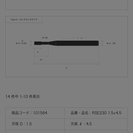
14
件中
1
-
10
件表示
商品コード：
101564
品番・品名：
RSE230 1.5×4.5
刃径 D
：
1.5
刃長 ℓ
：
4.5