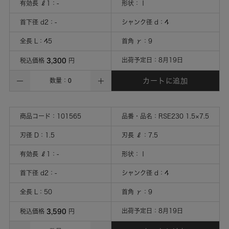
有効長 ℓ1
：
-
形状
：
Ⅰ
首下径 d2
：
-
シャンク径 d
：
4
全長 L
：
45
首角 γ
：
9
3,300
出荷予定日：
8月19日
税込価格
円
カートに追加
数量：
商品コード：
101565
品番・品名：
RSE230 1.5×7.5
刃径 D
：
1.5
刃長 ℓ
：
7.5
有効長 ℓ1
：
-
形状
：
Ⅰ
首下径 d2
：
-
シャンク径 d
：
4
全長 L
：
50
首角 γ
：
9
3,590
出荷予定日：
8月19日
税込価格
円