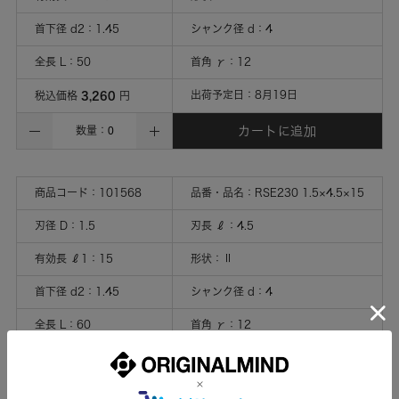
首下径 d2
：
1.45
シャンク径 d
：
4
全長 L
：
50
首角 γ
：
12
3,260
出荷予定日：
8月19日
税込価格
円
カートに追加
数量：
商品コード：
101568
品番・品名：
RSE230 1.5×4.5×15
刃径 D
：
1.5
刃長 ℓ
：
4.5
有効長 ℓ1
：
15
形状
：
Ⅱ
首下径 d2
：
1.45
シャンク径 d
：
4
全長 L
：
60
首角 γ
：
12
3,680
出荷予定日：
8月19日
税込価格
円
カートに追加
数量：