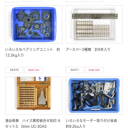
いろいろなベアリングユニット 約
アースバー2種類 計9本入り
12.2kg入り
52470
Sold Out
52471
Sold Out
浦谷商事 ハイス精密組合せ刻印 A
いろいろなモーター取り付け金具
セット3．0mm UC-30AS
約9.2kg入り