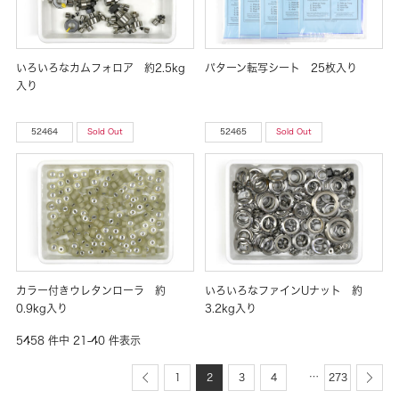
いろいろなカムフォロア 約2.5kg
パターン転写シート 25枚入り
入り
52464
Sold Out
52465
Sold Out
カラー付きウレタンローラ 約
いろいろなファインUナット 約
0.9kg入り
3.2kg入り
5458 件中 21-40 件表示
…
1
2
3
4
273