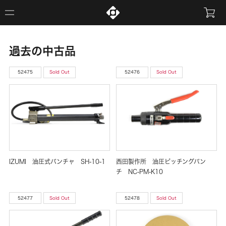
過去の中古品
52475
Sold Out
52476
Sold Out
IZUMI 油圧式パンチャ SH-10-1
西田製作所 油圧ピッチングパン
チ NC-PM-K10
52477
Sold Out
52478
Sold Out