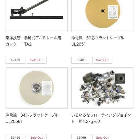
東洋技研 手動式アルミレール用
沖電線 50芯フラットケーブル
カッター TA2
UL2651
52479
Sold Out
52481
Sold Out
沖電線 34芯フラットケーブル
いろいろなフローティングジョイン
UL20591
ト 約4.2kg入り
52466
Sold Out
52469
Sold Out