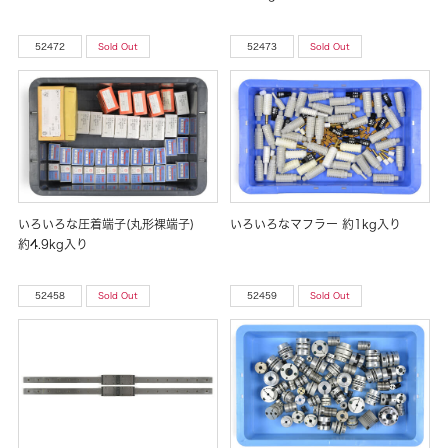
52472
Sold Out
52473
Sold Out
いろいろな圧着端子(丸形裸端子)
いろいろなマフラー 約1kg入り
約4.9kg入り
52458
Sold Out
52459
Sold Out