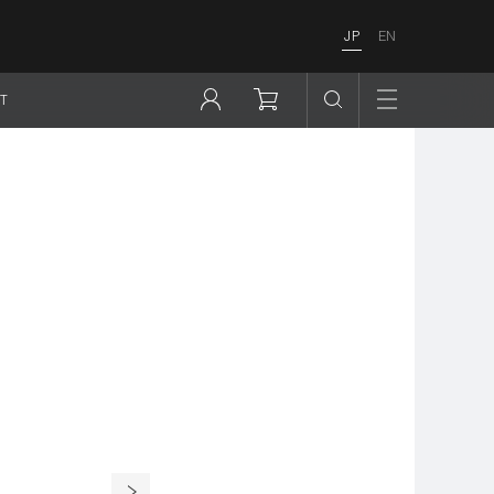
JP
EN
T