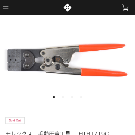
Sold Out
モレックス 手動圧着工具 JHTR1719C