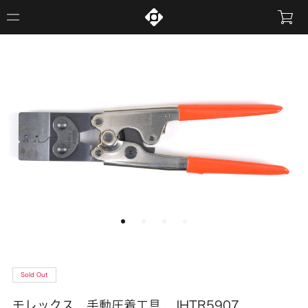
Sold Out
モレックス 手動圧着工具 JHTR5907