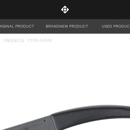
RIGINAL PRODUCT
BRANDNEW PRODUCT
USED PRODUC
サイト全体
E 手動圧着工具 CT150-1-PSSF