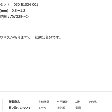
クト：030-51034-001
mm)：0.8〜1.2
範囲：AWG28〜24
やキズがありますが、状態は良好です。
新着商品
直動機器
空圧機器
材料
その他
買い取りについて
モータ
測定器
電源