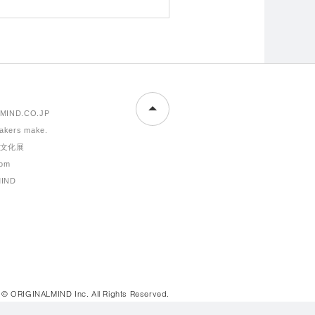
MIND.CO.JP
makers make.
文化展
om
MIND
© ORIGINALMIND Inc. All Rights Reserved.