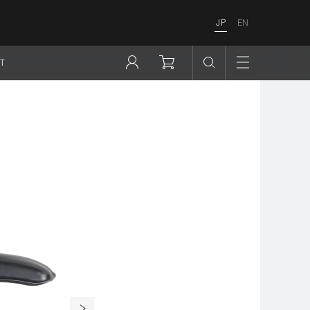
JP
EN
T