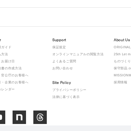
r
Support
About Us
用ガイド
保証規定
ORIGINAL
払方法
オンラインマニュアルの閲覧方法
25th Let 
とお届け日
よくあるご質問
ものづくり
積書の作成方法
お問い合わせ
保守部品.c
・官公庁のお客様へ
MISSION
者・企業のお客様へ
Site Policy
採用情報
カレンダー
プライバシーポリシー
法律に基づく表示