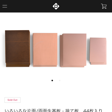
Sold Out
いろいろな片面/両面生基板・捨て板 44枚入り