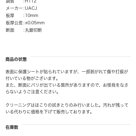
調質
:
H112
メーカー
:
UACJ
板厚
:
10mm
板厚公差
:
±0.05mm
断面
:
丸鋸切断
商品の状態
表面に保護シートが貼られていますが、一部剥がれて傷や打痕が
付いている物がございます。
また、断面にバリが出ている箇所がありますので、お怪我をなさ
らないようご注意ください。
クリーニングはほこりの拭きとりのみ行いました。汚れが残って
いる代わりに価格を下げて販売しております。
在庫数