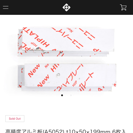
Sold Out
高精度アルミ板(A5052) t10×50×199mm 6枚入