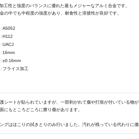
2は加工性と強度のバランスに優れた最もメジャーなアルミ合金です。
金の中でも中程度の強度があり、耐食性と溶接性が良好です。
:
A5052
:
H112
:
UACJ
:
16mm
:
±0.16mm
:
フライス加工
護シートが貼られていますが、一部剥がれて傷や打痕が付いている物が
面にもところどころに擦り傷があります。
ングはほこりの拭きとりのみ行いました。汚れが残っている代わりに価