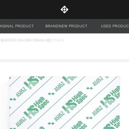
RIGINAL PRODUCT
BRANDNEW PRODUCT
USED PRODUC
サイト全体
(A5052) t16×180×190mm 4面フライス