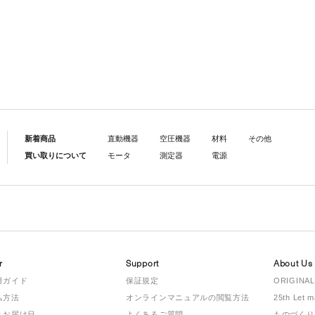
新着商品
直動機器
空圧機器
材料
その他
買い取りについて
モータ
測定器
電源
r
Support
About Us
用ガイド
保証規定
ORIGINAL
払方法
オンラインマニュアルの閲覧方法
25th Let 
とお届け日
よくあるご質問
ものづくり