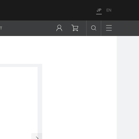
JP
EN
T