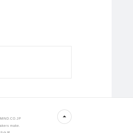
MIND.CO.JP
makers make.
文化展