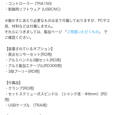
・コントローラー (TRA150)
・制御用ソフトウェア (USBCNC)
※動かすにあたり必要なものは全て付属しておりますが、PCや工
具、材料などは付属しません。
それらにつきましては、製品ページ 「
ご用意いただくもの
」 で
ご確認ください。
【装着されているオプション】
・原点センサーセット[RD用]
・アルミハンドル3個セット[RD用]
・アルミ製加工テーブル[RD300用]
・3段プーリー[RD用]
【付属品】
・クランプ[RD用]
・セットスクリュー式スピンドル （シャンク径：Φ6mm）[RD
用]
・USBケーブル （TRA用）