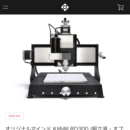
Sold Out
オリジナルマインド KitMill RD300 (組立済・オプ