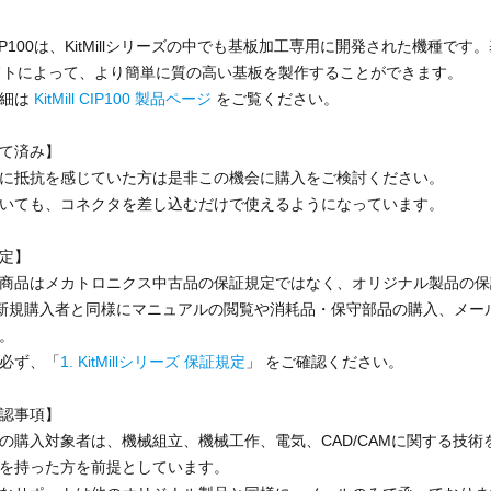
ll CIP100は、KitMillシリーズの中でも基板加工専用に開発された機
フトによって、より簡単に質の高い基板を製作することができます。
詳細は
KitMill CIP100 製品ページ
をご覧ください。
て済み】
に抵抗を感じていた方は是非この機会に購入をご検討ください。
いても、コネクタを差し込むだけで使えるようになっています。
定】
商品はメカトロニクス中古品の保証規定ではなく、オリジナル製品の保
illの新規購入者と同様にマニュアルの閲覧や消耗品・保守部品の購入、メ
。
必ず、「
1. KitMillシリーズ 保証規定
」 をご確認ください。
認事項】
の購入対象者は、機械組立、機械工作、電気、CAD/CAMに関する技
を持った方を前提としています。