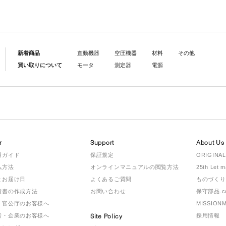
新着商品
直動機器
空圧機器
材料
その他
買い取りについて
モータ
測定器
電源
r
Support
About Us
用ガイド
保証規定
ORIGINAL
払方法
オンラインマニュアルの閲覧方法
25th Let 
とお届け日
よくあるご質問
ものづくり
積書の作成方法
お問い合わせ
保守部品.c
・官公庁のお客様へ
MISSION
者・企業のお客様へ
Site Policy
採用情報