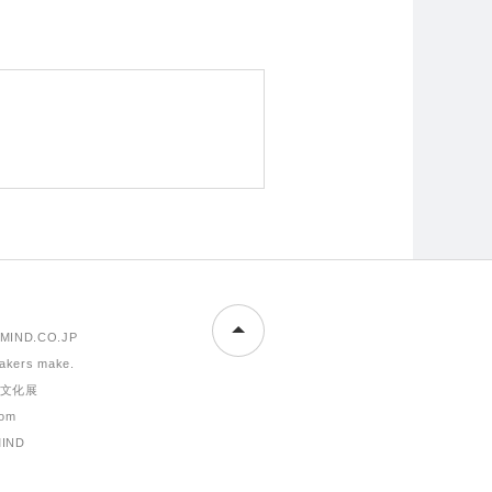
MIND.CO.JP
makers make.
文化展
om
MIND