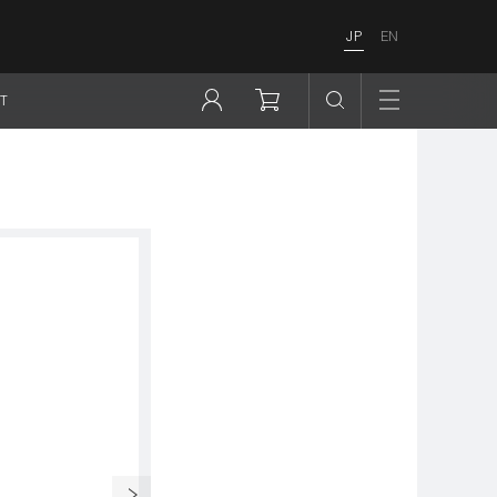
JP
EN
T