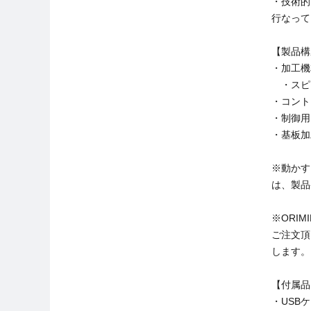
・技術的
行なって
【製品構
・加工機本体 
・スピン
・コントロ
・制御用ソ
・基板加工
※動かす
は、製品
※ORI
ご注文頂
します。
【付属品
・USB