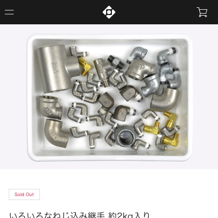
Sold Out
いろいろなねじ込み継手 約2kg入り