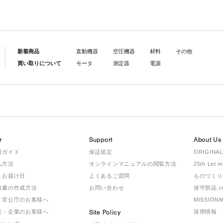
新着商品
直動機器
空圧機器
材料
その他
買い取りについて
モータ
測定器
電源
r
Support
About Us
用ガイド
保証規定
ORIGINAL
払方法
オンラインマニュアルの閲覧方法
25th Let 
とお届け日
よくあるご質問
ものづくり
積書の作成方法
お問い合わせ
保守部品.c
・官公庁のお客様へ
MISSION
者・企業のお客様へ
Site Policy
採用情報