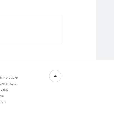
MIND.CO.JP
makers make.
文化展
om
MIND