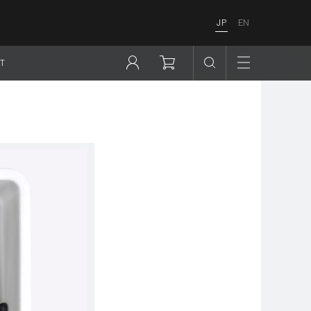
JP
EN
T