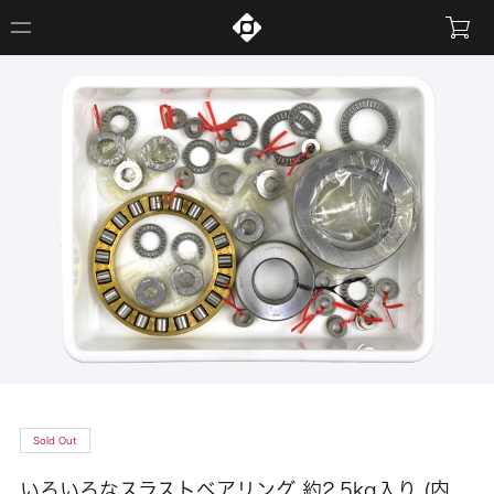
Sold Out
いろいろなスラストベアリング 約2.5kg入り (内