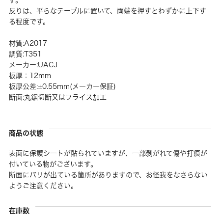
反りは、平らなテーブルに置いて、両端を押すとわずかに上下す
る程度です。
材質:A2017
調質:T351
メーカー:UACJ
板厚：12mm
板厚公差:±0.55mm(メーカー保証)
断面:丸鋸切断又はフライス加工
商品の状態
表面に保護シートが貼られていますが、一部剥がれて傷や打痕が
付いている物がございます。
断面にバリが出ている箇所がありますので、お怪我をなさらない
ようご注意ください。
在庫数