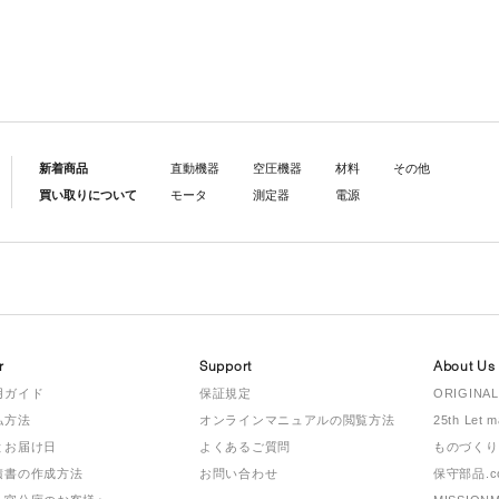
新着商品
直動機器
空圧機器
材料
その他
買い取りについて
モータ
測定器
電源
r
Support
About Us
用ガイド
保証規定
ORIGINAL
払方法
オンラインマニュアルの閲覧方法
25th Let 
とお届け日
よくあるご質問
ものづくり
積書の作成方法
お問い合わせ
保守部品.c