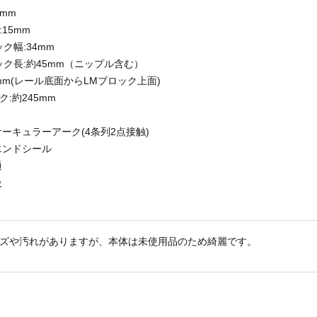
0mm
15mm
ク幅:34mm
ック長:約45mm（ニップル含む）
4mm(レール底面からLMブロック上面)
:約245mm
サーキュラーアーク(4条列2点接触)
エンドシール
通
級
ズや汚れがありますが、本体は未使用品のため綺麗です。