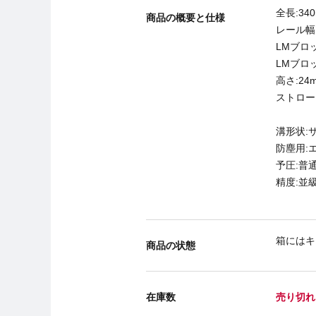
全長:34
商品の概要と仕様
レール幅:
LMブロッ
LMブロ
高さ:2
ストローク
溝形状:
防塵用:
予圧:普
精度:並
箱にはキ
商品の状態
在庫数
売り切れ