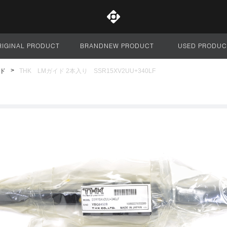
RIGINAL PRODUCT
BRANDNEW PRODUCT
USED PRODUC
サイト全体
ド
THK LMガイド 2本入り SSR15XV2UU+340LF