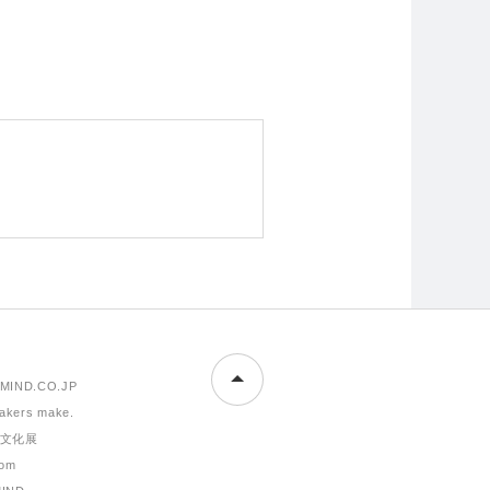
MIND.CO.JP
makers make.
文化展
om