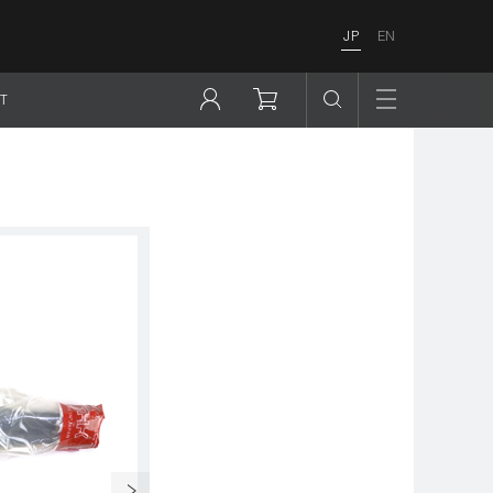
JP
EN
T