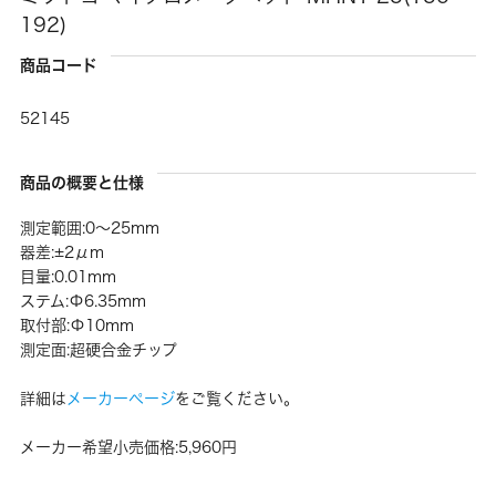
192)
商品コード
52145
商品の概要と仕様
測定範囲:0〜25mm
器差:±2μm
目量:0.01mm
ステム:Φ6.35mm
取付部:Φ10mm
測定面:超硬合金チップ
詳細は
メーカーページ
をご覧ください。
メーカー希望小売価格:5,960円