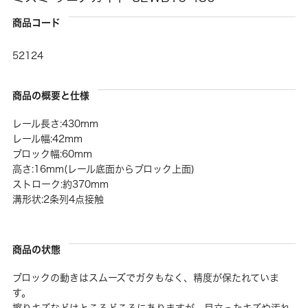
商品コード
52124
商品の概要と仕様
レール長さ:430mm
レール幅:42mm
ブロック幅:60mm
高さ:16mm(レール底面からブロック上面)
ストローク:約370mm
溝形状:2条列4点接触
商品の状態
ブロックの動きはスムーズでガタもなく、精度が保たれていま
す。
擦りキズなどはところどころにありますが、目立ったキズや汚れ