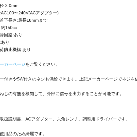
:3.0mm
AC100〜240V(ACアダプター)
首下長さ:最長18mmまで
約150cc
帰回路:あり
:あり
荷防止機構:あり
ーカーページ
をご覧ください。
ー付きやSW付きのネジも供給できます。上記メーカーページでネジを
ねじの有無を検知して、外部に信号を出力することが可能です。
取扱説明書、ACアダプター、六角レンチ、調整用ドライバーです。
使用品のため綺麗です。