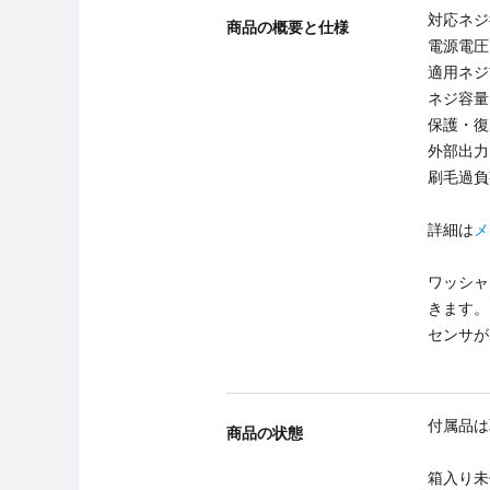
対応ネジ径
商品の概要と仕様
電源電圧:
適用ネジ
ネジ容量:
保護・復
外部出力
刷毛過負
詳細は
メ
ワッシャ
きます。
センサが
付属品は
商品の状態
箱入り未