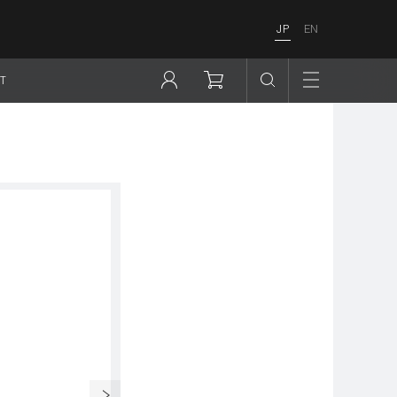
JP
EN
T