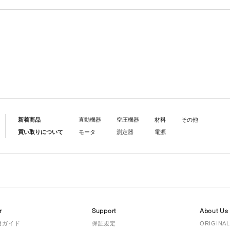
新着商品
直動機器
空圧機器
材料
その他
買い取りについて
モータ
測定器
電源
r
Support
About Us
用ガイド
保証規定
ORIGINAL