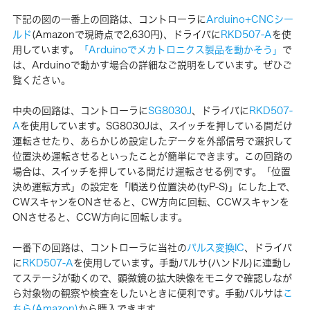
下記の図の一番上の回路は、コントローラに
Arduino+CNCシー
ルド
(Amazonで現時点で2,630円)、ドライバに
RKD507-A
を使
用しています。
「Arduinoでメカトロニクス製品を動かそう」
で
は、Arduinoで動かす場合の詳細なご説明をしています。ぜひご
覧ください。
中央の回路は、コントローラに
SG8030J
、ドライバに
RKD507-
A
を使用しています。SG8030Jは、スイッチを押している間だけ
運転させたり、あらかじめ設定したデータを外部信号で選択して
位置決め運転させるといったことが簡単にできます。この回路の
場合は、スイッチを押している間だけ運転させる例です。「位置
決め運転方式」の設定を「順送り位置決め(tyP-S)」にした上で、
CWスキャンをONさせると、CW方向に回転、CCWスキャンを
ONさせると、CCW方向に回転します。
一番下の回路は、コントローラに当社の
パルス変換IC
、ドライバ
に
RKD507-A
を使用しています。手動パルサ(ハンドル)に連動し
てステージが動くので、顕微鏡の拡大映像をモニタで確認しなが
ら対象物の観察や検査をしたいときに便利です。手動パルサは
こ
ちら(Amazon)
から購入できます。