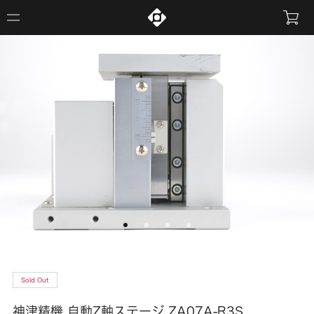
Sold Out
神津精機 自動Z軸ステージ ZA07A-R3S