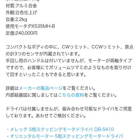
材質:アルミ合金
外観:白色仕上げ
自重:2.2kg
使用モータ:PX535MH-B
定価:240,000円
コンパクトなボディの中に、CWリミット、CCWリミット、原点
の計3つのセンサが内蔵されています。
手回し用のハンドルは付いていませんが、モーターが両軸タイプ
ですので、お客様にてボリュームツマミのようなものを取り付け
て回すといったこともできると思います。
詳細は
メーカーの製品ページ
をご覧ください。
内部結線図に関しましては
こちらの資料
をご覧ください。
ドライバは付属しませんが、組み合わせ可能なドライバをご用意
しております。あわせてご検討ください。
・
メレック 5相ステッピングモータドライバ DB-5410
・
オリエンタルモーター 5相ステッピングモータードライバ