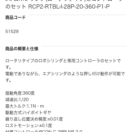
のセット RCP2-RTBL-I-28P-20-360-P1-P
商品コード
51529
商品の概要と仕様
ロータリタイプのロボシリンダと専用コントローラのセットで
す。
電動でありながら、エアシリンダのような押し付け動作が可能で
す。
揺動角度:360度
減速比:1/20
最大トルク:1.1N・m
駆動方式:ハイポイトギヤ
繰り返し位置決め精度:±0.01度
ロストモーション:±0.1度
付属コントローラ:PCON-C-28PI-NP-2-0