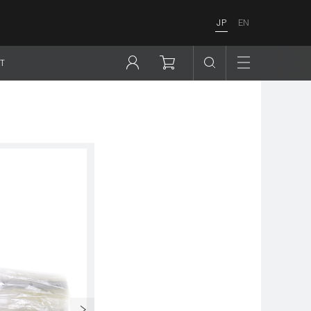
JP
EN
T