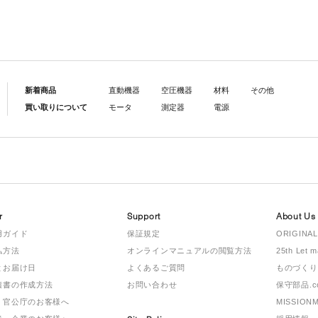
新着商品
直動機器
空圧機器
材料
その他
買い取りについて
モータ
測定器
電源
r
Support
About Us
用ガイド
保証規定
ORIGINAL
払方法
オンラインマニュアルの閲覧方法
25th Let 
とお届け日
よくあるご質問
ものづくり
積書の作成方法
お問い合わせ
保守部品.c
・官公庁のお客様へ
MISSION