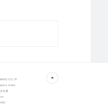
MIND.CO.JP
makers make.
文化展
om
MIND