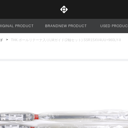
RIGINAL PRODUCT
BRANDNEW PRODUCT
USED PRODUC
サイト全体
ド
THK ボールリテーナ入りLMガイド(2軸セット) SSR15XV4UU+960LY-II