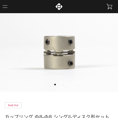
Sold Out
カップリング Φ8-Φ8 シングルディスク形セット