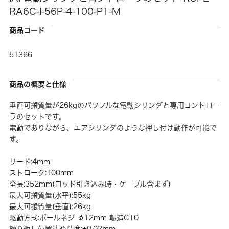
RA6C-I-56P-4-100-P1-M
商品コード
51366
商品の概要と仕様
垂直可搬質量が26kgのパワフルな電動シリンダと専用コントロー
ラのセットです。
電動でありながら、エアシリンダのような押し付け動作が可能で
す。
リード:4mm
ストローク:100mm
全長:352mm(ロッド引き込み時・ケーブル含まず)
最大可搬質量(水平):55kg
最大可搬質量(垂直):26kg
駆動方式:ボールネジ φ12mm 転造C10
繰り返し位置決め精度:±0.02mm