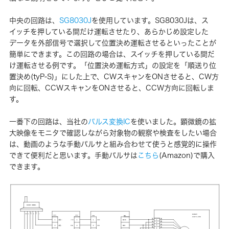
中央の回路は、
SG8030J
を使用しています。SG8030Jは、ス
イッチを押している間だけ運転させたり、あらかじめ設定した
データを外部信号で選択して位置決め運転させるといったことが
簡単にできます。この回路の場合は、スイッチを押している間だ
け運転させる例です。「位置決め運転方式」の設定を「順送り位
置決め(tyP-S)」にした上で、CWスキャンをONさせると、CW方
向に回転、CCWスキャンをONさせると、CCW方向に回転しま
す。
一番下の回路は、当社の
パルス変換IC
を使いました。顕微鏡の拡
大映像をモニタで確認しながら対象物の観察や検査をしたい場合
は、動画のような手動パルサと組み合わせて使うと感覚的に操作
できて便利だと思います。手動パルサは
こちら
(Amazon)で購入
できます。