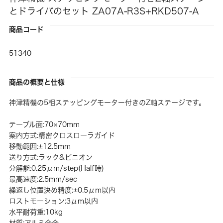
とドライバのセット ZA07A-R3S+RKD507-A
商品コード
51340
商品の概要と仕様
神津精機の5相ステッピングモーター付きのZ軸ステージです。
テーブル面:70×70mm
案内方式:精密クロスローラガイド
移動範囲:±12.5mm
送り方式:ラック&ピニオン
分解能:0.25μm/step(Half時)
最高速度:2.5mm/sec
繰返し位置決め精度:±0.5μm以内
ロストモーション:3μm以内
水平耐荷重:10kg
材質:アルミ合金