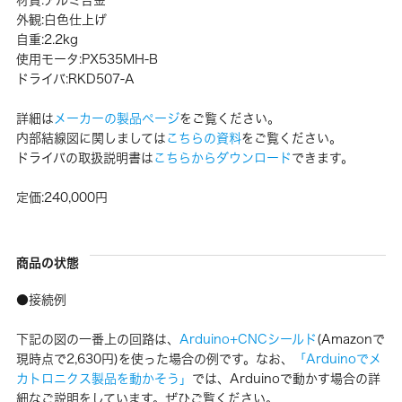
外観:白色仕上げ
自重:2.2kg
使用モータ:PX535MH-B
ドライバ:RKD507-A
詳細は
メーカーの製品ページ
をご覧ください。
内部結線図に関しましては
こちらの資料
をご覧ください。
ドライバの取扱説明書は
こちらからダウンロード
できます。
定価:240,000円
商品の状態
●接続例
下記の図の一番上の回路は、
Arduino+CNCシールド
(Amazonで
現時点で2,630円)を使った場合の例です。なお、
「Arduinoでメ
カトロニクス製品を動かそう」
では、Arduinoで動かす場合の詳
細なご説明をしています。ぜひご覧ください。