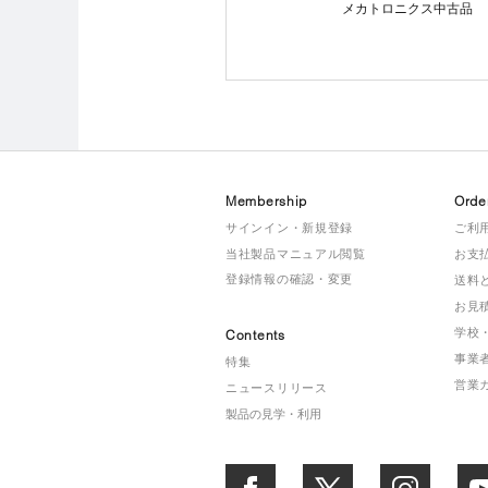
メカトロニクス中古品
Membership
Orde
サインイン・新規登録
ご利
当社製品マニュアル閲覧
お支
登録情報の確認・変更
送料
お見
学校
Contents
事業
特集
営業
ニュースリリース
製品の見学・利用