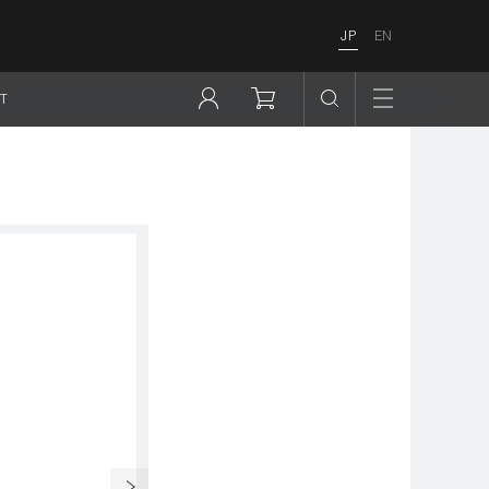
JP
EN
T