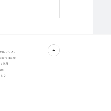
MIND.CO.JP
makers make.
文化展
om
MIND