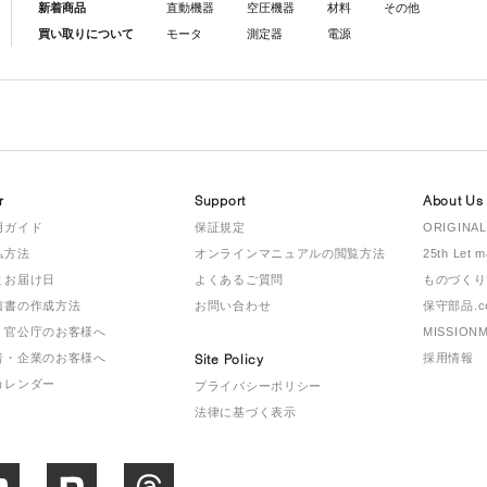
新着商品
直動機器
空圧機器
材料
その他
買い取りについて
モータ
測定器
電源
r
Support
About Us
用ガイド
保証規定
ORIGINAL
払方法
オンラインマニュアルの閲覧方法
25th Let 
とお届け日
よくあるご質問
ものづくり
積書の作成方法
お問い合わせ
保守部品.c
・官公庁のお客様へ
MISSION
者・企業のお客様へ
Site Policy
採用情報
カレンダー
プライバシーポリシー
法律に基づく表示