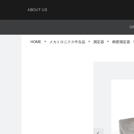
ABOUT US
O
HOME
メカトロニクス中古品
測定器
精密測定器