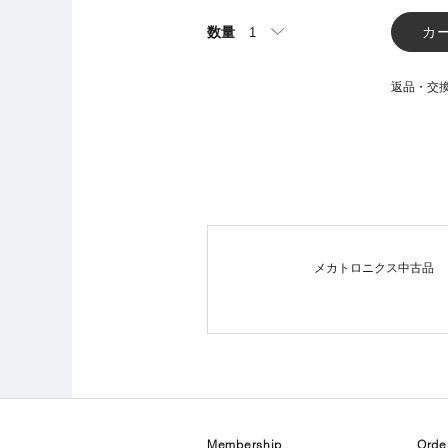
数量
カ
返品・交
メカトロニクス中古品
Membership
Orde