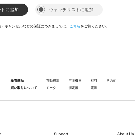
ートに追加
ウォッチリストに追加
換・キャンセルなどの保証につきましては、
こちら
をご覧ください。
新着商品
直動機器
空圧機器
材料
その他
買い取りについて
モータ
測定器
電源
r
Support
About Us