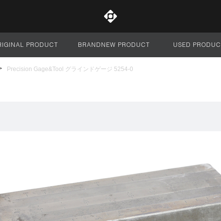
RIGINAL PRODUCT
BRANDNEW PRODUCT
USED PRODUC
サイト全体
Precision Gage&Tool グラインドゲージ 5254-0