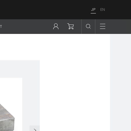
JP
EN
T