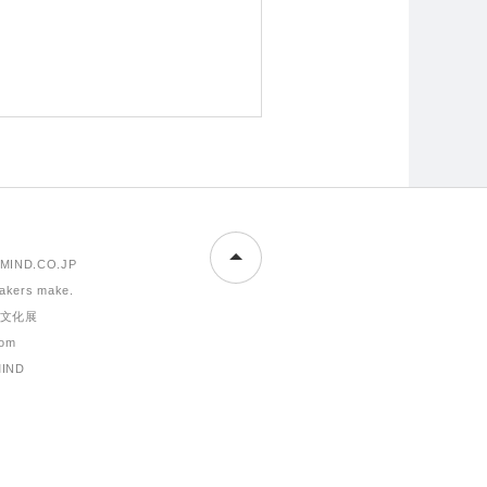
MIND.CO.JP
makers make.
文化展
om
MIND