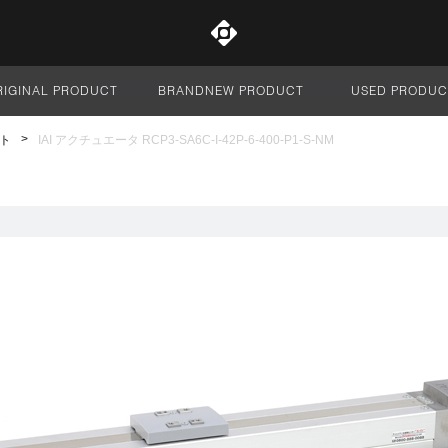
RIGINAL PRODUCT
BRANDNEW PRODUCT
USED PRODUC
サイト全体
ト
IAI アクチュエータ RCP3-SA6C-I-42P-6-400-P1-S-NM