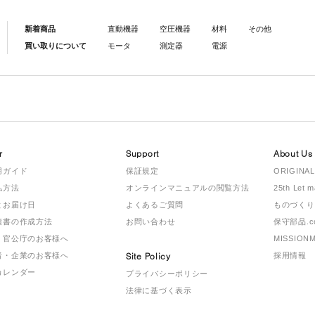
新着商品
直動機器
空圧機器
材料
その他
買い取りについて
モータ
測定器
電源
r
Support
About Us
用ガイド
保証規定
ORIGINAL
払方法
オンラインマニュアルの閲覧方法
25th Let 
とお届け日
よくあるご質問
ものづくり
積書の作成方法
お問い合わせ
保守部品.c
・官公庁のお客様へ
MISSION
者・企業のお客様へ
Site Policy
採用情報
カレンダー
プライバシーポリシー
法律に基づく表示