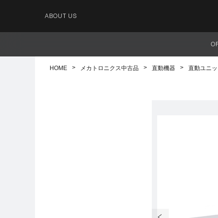
ABOUT US
O
HOME
メカトロニクス中古品
直動機器
直動ユニッ