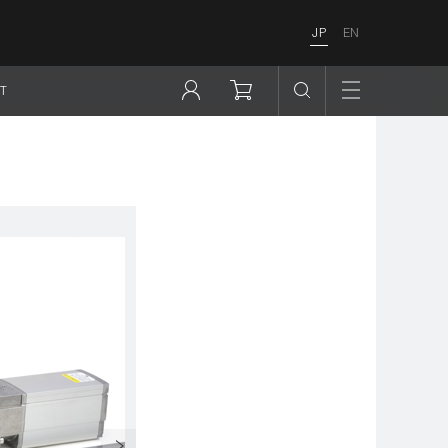
JP
EN
T