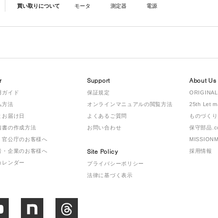
買い取りについて
モータ
測定器
電源
r
Support
About Us
用ガイド
保証規定
ORIGINAL
払方法
オンラインマニュアルの閲覧方法
25th Let 
とお届け日
よくあるご質問
ものづくり
積書の作成方法
お問い合わせ
保守部品.c
・官公庁のお客様へ
MISSION
者・企業のお客様へ
Site Policy
採用情報
カレンダー
プライバシーポリシー
法律に基づく表示