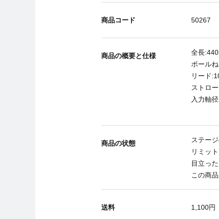
商品コード
50267
全長:44
商品の概要と仕様
ボールね
リード:1
ストローク
入力軸径
ステージ
商品の状態
リミット
目立った
この商品
送料
1,100円