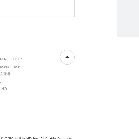
MIND.CO.JP
makers make.
文化展
om
MIND
© ORIGINALMIND Inc. All Rights Reserved.