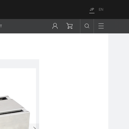
JP
EN
T