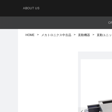
ABOUT US
O
HOME
メカトロニクス中古品
直動機器
直動ユニッ