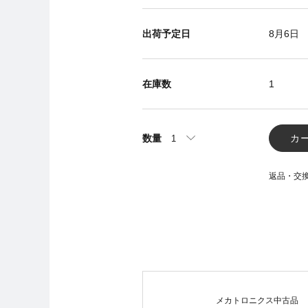
出荷予定日
8月6日
在庫数
1
数量
カ
返品・交
メカトロニクス中古品