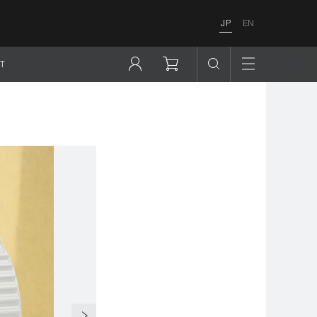
JP
EN
T