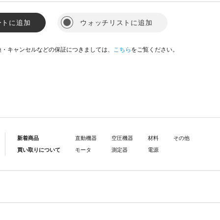
ートに追加
ウォッチリストに追加
換・キャンセルなどの保証につきましては、
こちら
をご覧ください。
新着商品
直動機器
空圧機器
材料
その他
買い取りについて
モータ
測定器
電源