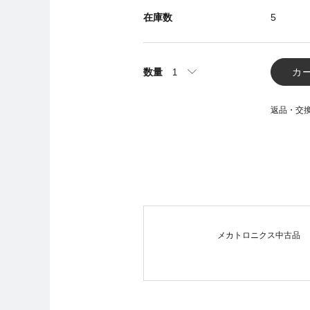
在庫数
5
数量
カ
返品・交
メカトロニクス中古品