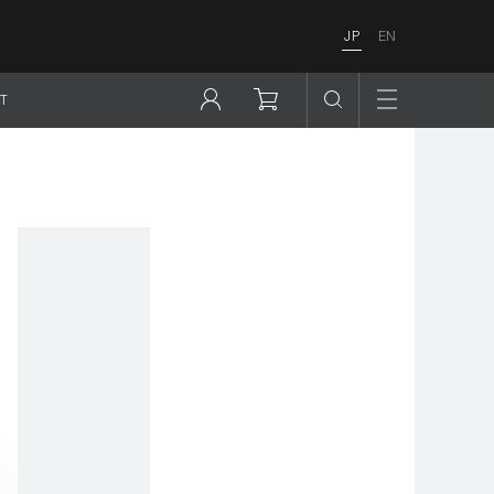
JP
EN
T