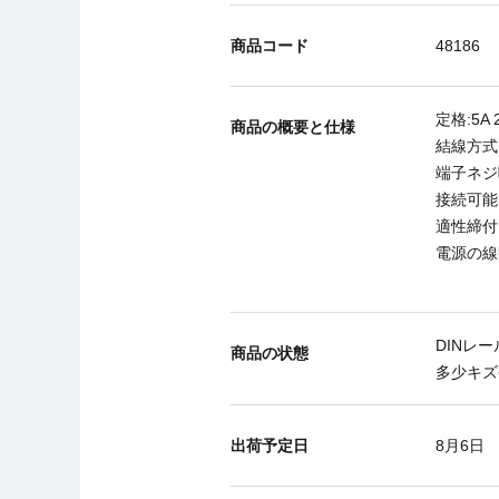
商品コード
48186
定格:5A 
商品の概要と仕様
結線方式
端子ネジ呼
接続可能電
適性締付ト
電源の線
DINレ
商品の状態
多少キズ
出荷予定日
8月6日