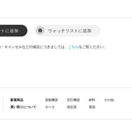
ートに追加
ウォッチリストに追加
換・キャンセルなどの保証につきましては、
こちら
をご覧ください。
新着商品
直動機器
空圧機器
材料
その他
買い取りについて
モータ
測定器
電源