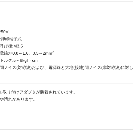
250V
:押締端子式
び径:M3.5
2
線:Φ0.8～1.6、0.5～2mm
ルク:5～8kgf・cm
間ノイズ(対称波)および、電源線と大地(接地)間ノイズ(非対称波)に対
ール取り付けアダプタが装着されています。
や汚れがあります。