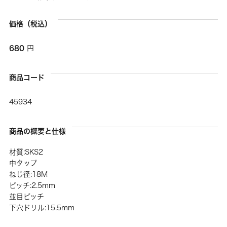
価格（税込）
680
円
商品コード
45934
商品の概要と仕様
材質:SKS2
中タップ
ねじ径:18M
ピッチ:2.5mm
並目ピッチ
下穴ドリル:15.5mm