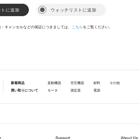
ートに追加
ウォッチリストに追加
換・キャンセルなどの保証につきましては、
こちら
をご覧ください。
新着商品
直動機器
空圧機器
材料
その他
買い取りについて
モータ
測定器
電源
r
Support
About Us