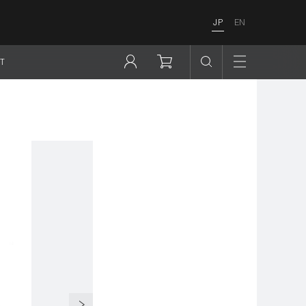
JP
EN
T