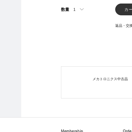
数量
カ
返品・交
メカトロニクス中古品
Membership
Orde