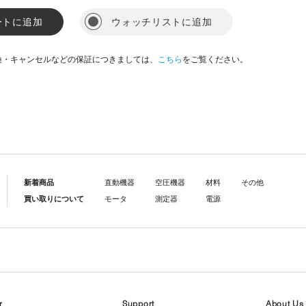
ートに追加
ウォッチリストに追加
換・キャンセルなどの保証につきましては、
こちら
をご覧ください。
新着商品
直動機器
空圧機器
材料
その他
買い取りについて
モータ
測定器
電源
r
Support
About Us