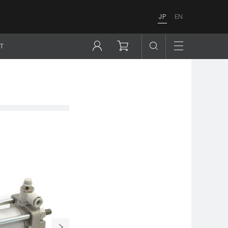
JP
EN
T