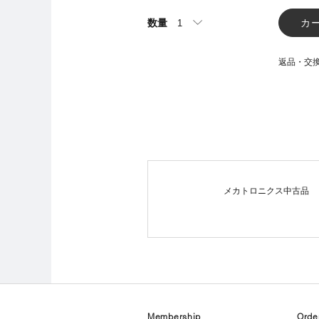
数量
カ
返品・交
メカトロニクス中古品
Membership
Orde