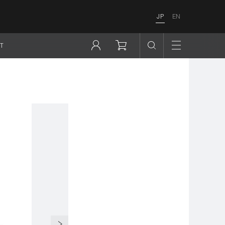
JP
EN
T