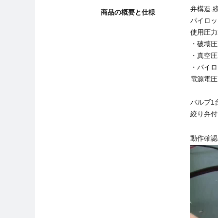
弁構造:
商品の概要と仕様
パイロッ
使用圧力
・破壊圧力ポ
・真空圧ポー
・パイロッ
電源電圧:
バルブ1
絞り弁付
動作確認