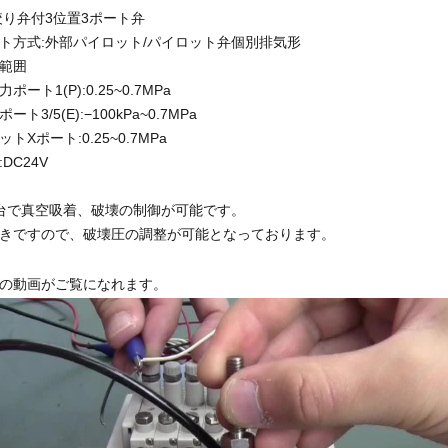
絞り弁付3位置3ポート弁
ト方式:外部パイロット/パイロット弁個別排気形
範囲
ート1(P):0.25~0.7MPa
ト3/5(E):−100kPa~0.7MPa
トXポート:0.25~0.7MPa
DC24V
台で真空吸着、破壊の制御が可能です。
きですので、破壊圧の調整が可能となっております。
の動画がご覧になれます。