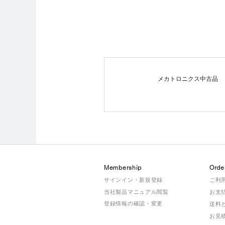
メカトロニクス中古品
Membership
Orde
サインイン・新規登録
ご利
当社製品マニュアル閲覧
お支
登録情報の確認・変更
送料
お見