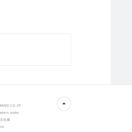
MIND.CO.JP
makers make.
文化展
om