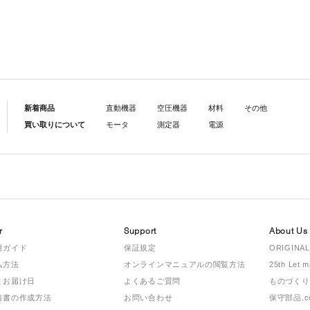
新着商品
直動機器
空圧機器
材料
その他
買い取りについて
モータ
測定器
電源
r
Support
About Us
用ガイド
保証規定
ORIGINAL
払方法
オンラインマニュアルの閲覧方法
25th Let 
とお届け日
よくあるご質問
ものづくり
積書の作成方法
お問い合わせ
保守部品.c