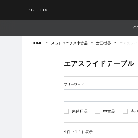
ABOUT US
O
HOME
メカトロニクス中古品
空圧機器
エアスライ
エアスライドテーブル
フリーワード
未使用品
中古品
売
4 件中 1-4 件表示