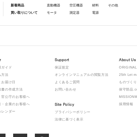
新着商品
直動機器
空圧機器
材料
その他
買い取りについて
モータ
測定器
電源
r
Support
About Us
用ガイド
保証規定
ORIGINAL
払方法
オンラインマニュアルの閲覧方法
25th Let 
とお届け日
よくあるご質問
ものづくり
積書の作成方法
お問い合わせ
保守部品.c
・官公庁のお客様へ
MISSION
者・企業のお客様へ
Site Policy
採用情報
カレンダー
プライバシーポリシー
法律に基づく表示