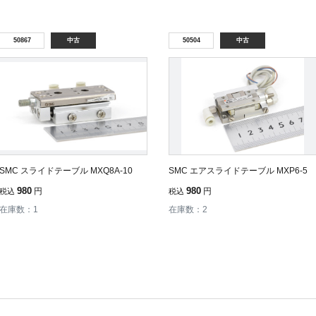
50867
中古
50504
中古
SMC スライドテーブル MXQ8A-10
SMC エアスライドテーブル MXP6-5
980
980
円
円
税込
税込
在庫数：1
在庫数：2