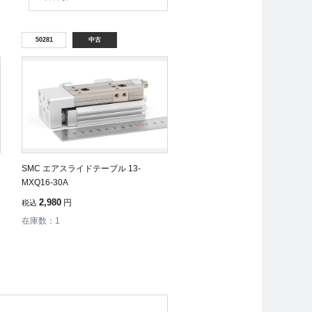
50281
中古
SMC エアスライドテーブル 13-
MXQ16-30A
2,980
円
税込
在庫数：1