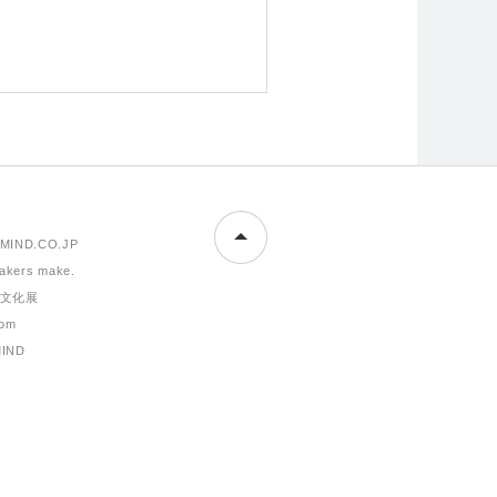
MIND.CO.JP
makers make.
文化展
om
MIND