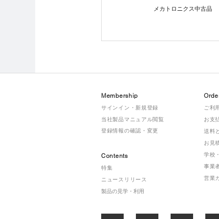
メカトロニクス中古品
Membership
Orde
サインイン・新規登録
ご利
当社製品マニュアル閲覧
お支
登録情報の確認・変更
送料
お見
学校
Contents
事業
特集
営業
ニュースリリース
製品の見学・利用