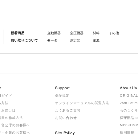
新着商品
直動機器
空圧機器
材料
その他
買い取りについて
モータ
測定器
電源
r
Support
About Us
用ガイド
保証規定
ORIGINAL
払方法
オンラインマニュアルの閲覧方法
25th Let 
とお届け日
よくあるご質問
ものづくり
積書の作成方法
お問い合わせ
保守部品.c
・官公庁のお客様へ
MISSION
者・企業のお客様へ
Site Policy
採用情報