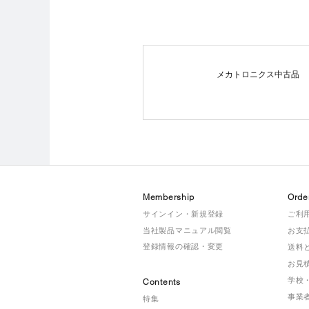
メカトロニクス中古品
Membership
Orde
サインイン・新規登録
ご利
当社製品マニュアル閲覧
お支
登録情報の確認・変更
送料
お見
学校
Contents
事業
特集