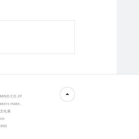
MIND.CO.JP
makers make.
文化展
om
MIND