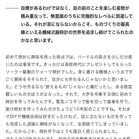
目標があるわけではなく、目の前のことを楽しむ姿勢が
積み重なって、無意識のうちに究極的なレベルに到達して
いる。それが苦にならないからこそ、ものづくりの最高
峰といえる機械式腕時計の世界を追求し続けてこられたの
かなと思います。
初めて時計に興味を持った時点では、ハードルの高さを少しだけ感
じたのは事実です。きっかけは高校時代にプレゼントしてもらった
ソーラー駆動のクォーツ時計でした。身に着ける機械という点です
ごく興味をそそられて、自分にも作れるんじゃないかと思いまし
た。どうせ作るなら"使えるもの"じゃないと嫌だったし、ある程度
難しいもののほうがよかった。それで、大学を卒業する頃に初めて
時計を作ってみたんです。電気ノコギリで板を切って歯車を作り、
掛け時計を作ってみたのがちょうど10年前のことですね。それま
でDIYや機械自体は好きだったけれど、役に立たないものを作って
も完成した途端に興味がなくなって、全部捨ててしまっていまし
た。だからこそ、時計作りはとても面白く感じられました。
でもこの10年のなかでも、初めての自動巻きはめちゃくちゃ大変