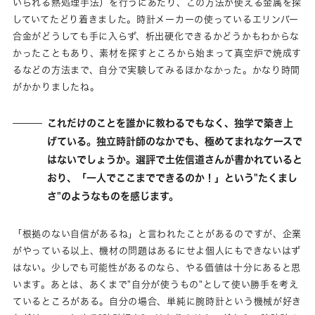
いられる熱処理手法）を行うにあたり、この方法が使える金属を探
していてたどり着きました。時計メーカーの使っているエリンバー
合金がどうしても手に入らず、析出硬化できるかどうかもわからな
かったこともあり、素材を探すところから始まって真空炉で焼成す
るなどの方法まで、自分で実験してみるほかなかった。かなり時間
がかかりましたね。
これだけのことを誰かに教わるでもなく、独学で築き上
げている。独立時計師のなかでも、極めてまれなケースで
はないでしょうか。選評で土佐信道さんが書かれていると
おり、「一人でここまでできるのか！」という"たくまし
さ"のようなものを感じます。
「根拠のない自信があるね」と言われたことがあるのですが、企業
がやっている以上、機材の問題はあるにせよ個人にもできないはず
はない。少しでも可能性があるのなら、やる価値は十分にあると思
います。あとは、あくまで"自分が使うもの"として使い勝手を考え
ているところがある。自分の場合、単純に腕時計という機械が好き