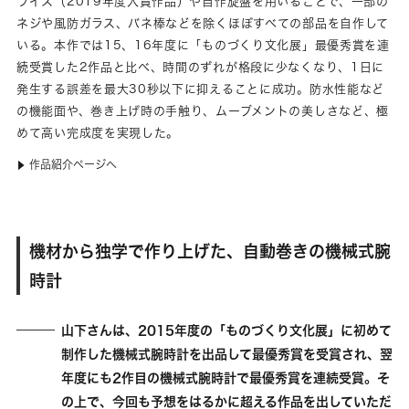
ライス（2019年度入賞作品）や自作旋盤を用いることで、一部の
ネジや風防ガラス、バネ棒などを除くほぼすべての部品を自作して
いる。本作では15、16年度に「ものづくり文化展」最優秀賞を連
続受賞した2作品と比べ、時間のずれが格段に少なくなり、1日に
発生する誤差を最大30秒以下に抑えることに成功。防水性能など
の機能面や、巻き上げ時の手触り、ムーブメントの美しさなど、極
めて高い完成度を実現した。
作品紹介ページへ
▶
機材から独学で作り上げた、自動巻きの機械式腕
時計
山下さんは、2015年度の「ものづくり文化展」に初めて
制作した機械式腕時計を出品して最優秀賞を受賞され、翌
年度にも2作目の機械式腕時計で最優秀賞を連続受賞。そ
の上で、今回も予想をはるかに超える作品を出していただ