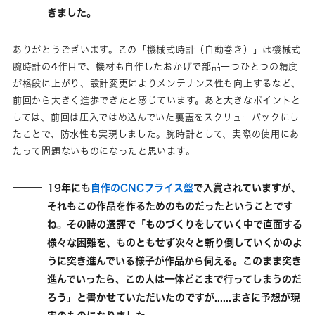
きました。
ありがとうございます。この「機械式時計（自動巻き）」は機械式
腕時計の4作目で、機材も自作したおかげで部品一つひとつの精度
が格段に上がり、設計変更によりメンテナンス性も向上するなど、
前回から大きく進歩できたと感じています。あと大きなポイントと
しては、前回は圧入ではめ込んでいた裏蓋をスクリューバックにし
たことで、防水性も実現しました。腕時計として、実際の使用にあ
たって問題ないものになったと思います。
19年にも
自作のCNCフライス盤
で入賞されていますが、
それもこの作品を作るためのものだったということです
ね。その時の選評で「ものづくりをしていく中で直面する
様々な困難を、ものともせず次々と斬り倒していくかのよ
うに突き進んでいる様子が作品から伺える。このまま突き
進んでいったら、この人は一体どこまで行ってしまうのだ
ろう」と書かせていただいたのですが......まさに予想が現