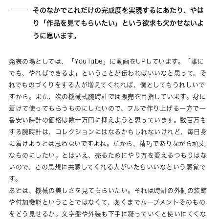
そのなかでこれだけの完成度を実現するにあたり、やは
り「作品を見てもらいたい」という欲求も欠かせないよ
うに思います。
発表の場としては、「YouTube」に動画をUPしています。「誰に
でも、やればできるよ」ということが伝わればいいなと思って。そ
れでものづくりをする人が増えてくれれば、僕としてもうれしいで
すから。また、次の機械式腕時計では販売を目指しています。身に
着けて使ってもらうものにしたいので、フルで作り上げる一方で一
番安い時計の価格は数十万円に抑えようと思っています。数百万も
する腕時計は、コレクションにはなるかもしれないけれど、毎日身
に着けようとは思わないですよね。だから、精巧でありながら頑丈
なものにしたい。とはいえ、売るためにやり方を変えるつもりはな
いので、この思想に共感してくれる人がいたらいいなという感覚で
す。
あとは、機械の美しさを見てもらいたい。それは時計の外側の装飾
や付加機能ということではなくて、あくまでムーブメントそのもの
をどう見せるか。文字盤や外装も下手に凝っていくと使いにくくな