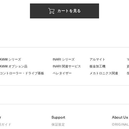
カートを見る
KitMill シリーズ
INARI シリーズ
アルマイト
KitMill オプション品
INARI 関連サービス
板金加工機
コントローラー・ドライブ基板
ペレタイザー
メカトロニクス関連
r
Support
About Us
用ガイド
保証規定
ORIGINAL