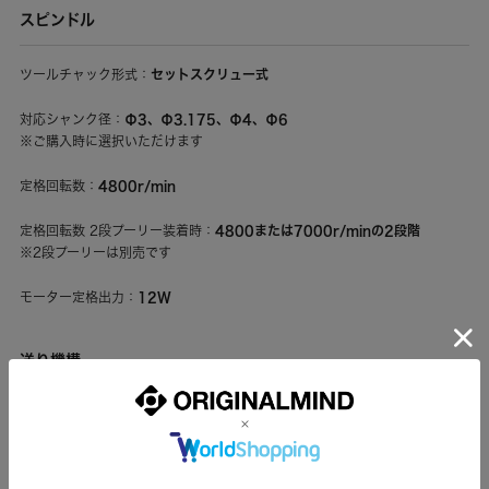
スピンドル
セットスクリュー式
ツールチャック形式：
Φ3、Φ3.175、Φ4、Φ6
対応シャンク径：
※ご購入時に選択いただけます
4800r/min
定格回転数：
4800または7000r/minの2段階
定格回転数 2段プーリー装着時：
※2段プーリーは別売です
12W
モーター定格出力：
送り機構
リニアガイド
案内形式：
M8メートルねじ - 特殊樹脂ナット
送り形式：
※リード1.25mm