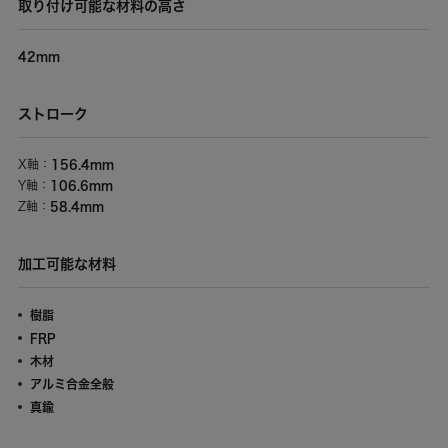
取り付け可能な材料の高さ
42mm
ストローク
156.4mm
X軸：
106.6mm
Y軸：
58.4mm
Z軸：
加工可能な材料
樹脂
FRP
木材
アルミ合金全般
真鍮