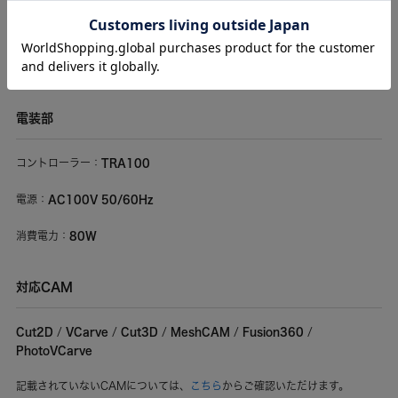
15mm/s（F900）
最大送り速度：
0.78μm
分解能：
電装部
TRA100
コントローラー：
AC100V 50/60Hz
電源：
80W
消費電力：
対応CAM
Cut2D
VCarve
Cut3D
MeshCAM
Fusion360
/
/
/
/
/
PhotoVCarve
記載されていないCAMについては、
こちら
からご確認いただけます。