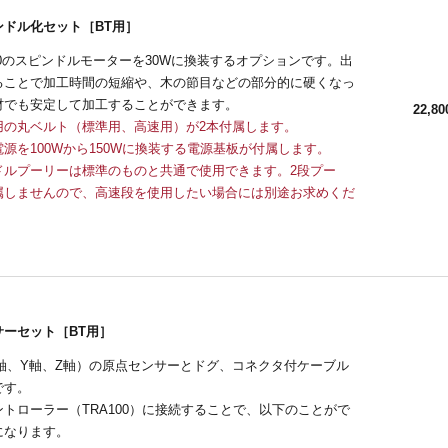
ンドル化セット［BT用］
/200のスピンドルモーターを30Wに換装するオプションです。出
ることで加工時間の短縮や、木の節目などの部分的に硬くなっ
材でも安定して加工することができます。
22,80
専用の丸ベルト（標準用、高速用）が2本付属します。
電源を100Wから150Wに換装する電源基板が付属します。
ドルプーリーは標準のものと共通で使用できます。2段プー
属しませんので、高速段を使用したい場合には別途お求めくだ
サーセット［BT用］
X軸、Y軸、Z軸）の原点センサーとドグ、コネクタ付ケーブル
です。
トローラー（TRA100）に接続することで、以下のことがで
になります。