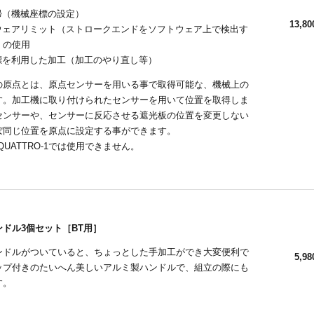
帰（機械座標の設定）
13,80
ウェアリミット（ストロークエンドをソフトウェア上で検出す
）の使用
標を利用した加工（加工のやり直し等）
の原点とは、原点センサーを用いる事で取得可能な、機械上の
す。加工機に取り付けられたセンサーを用いて位置を取得しま
センサーや、センサーに反応させる遮光板の位置を変更しない
ぼ同じ位置を原点に設定する事ができます。
、QUATTRO-1では使用できません。
ドル3個セット［BT用］
ンドルがついていると、ちょっとした手加工ができ大変便利で
5,98
ップ付きのたいへん美しいアルミ製ハンドルで、組立の際にも
す。