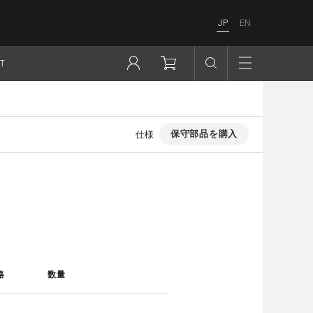
JP
EN
T
保守部品を購入
仕様
格
数量