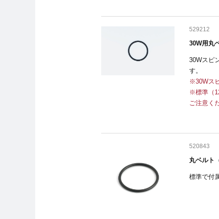
529212
30W用丸
30Wス
す。
※30W
※標準（
ご注意く
520843
丸ベルト
標準で付