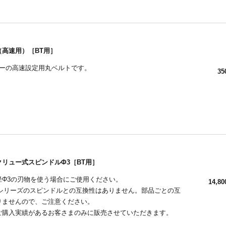
（高速用）［BT用］
リーの高速設定用丸ベルトです。
35
リュー式スピンドルΦ3［BT用］
径Φ3の刃物を使う場合にご使用ください。
14,80
CNCシリーズのスピンドルとの互換性はありません。部品ごとの互
りませんので、ご注意ください。
ご購入実績があるお客さまのみに販売させていただきます。