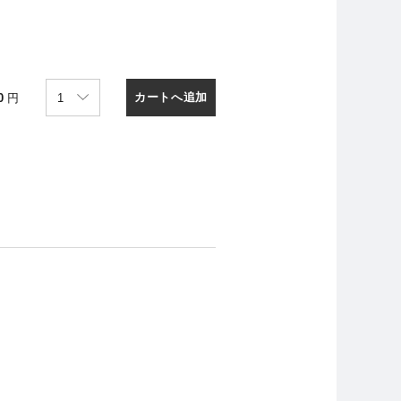
カートへ追加
0
円