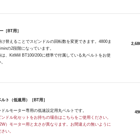
ー［BT用］
掛け替えることでスピンドルの回転数を変更できます。4800ま
2,68
r/minの2段階になっています。
、KitMill BT100/200に標準で付属している丸ベルトをお使
い。
ベルト（低速用）［BT用］
ピンドルモーター専用の低速設定用丸ベルトです。
49
スピンドル化セットをお持ちの場合はこちらをご使用ください。
12W）モーター用と太さが異なります。お間違えの無いように
ださい。