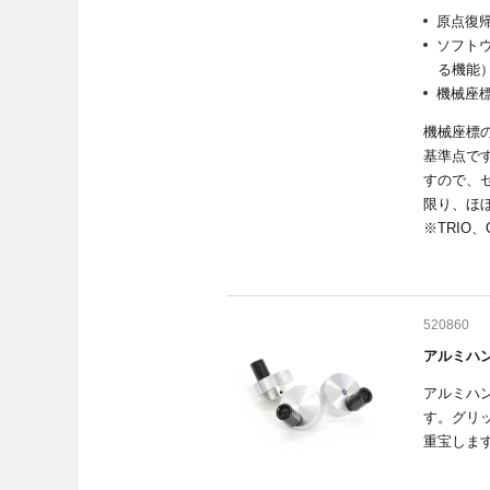
原点復
ソフト
る機能
機械座
機械座標
基準点で
すので、
限り、ほ
※TRIO
520860
アルミハン
アルミハ
す。グリ
重宝しま