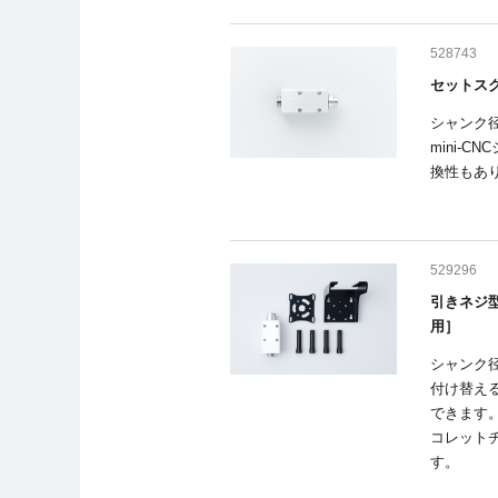
528743
セットスク
シャンク
mini-
換性もあ
529296
引きネジ
用］
シャンク
付け替え
できます
コレットチ
す。