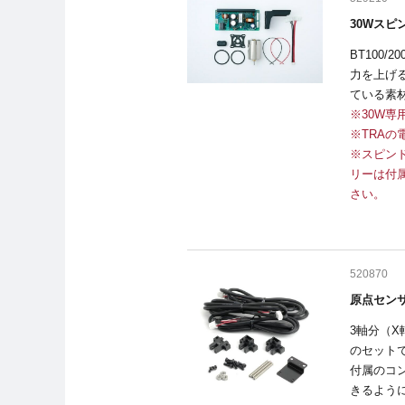
30Wスピ
BT100
力を上げ
ている素
※30W
※TRAの
※スピン
リーは付
さい。
520870
原点セン
3軸分（
のセット
付属のコン
きるよう