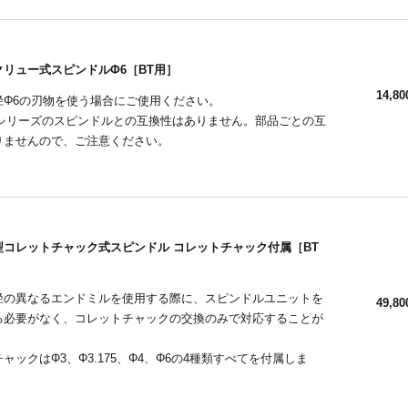
リュー式スピンドルΦ6［BT用］
14,80
径Φ6の刃物を使う場合にご使用ください。
CNCシリーズのスピンドルとの互換性はありません。部品ごとの互
りませんので、ご注意ください。
型コレットチャック式スピンドル コレットチャック付属［BT
径の異なるエンドミルを使用する際に、スピンドルユニットを
49,80
る必要がなく、コレットチャックの交換のみで対応することが
。
ャックはΦ3、Φ3.175、Φ4、Φ6の4種類すべてを付属しま