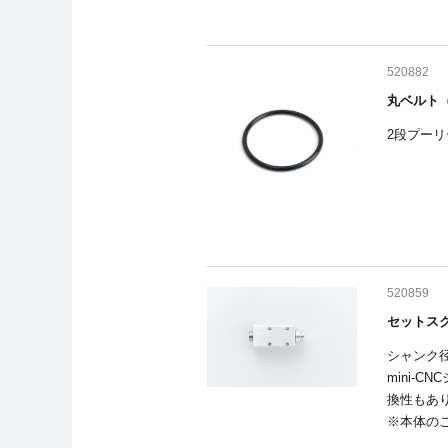
520882
丸ベルト
2段プー
520859
セットスク
シャンク
mini-
換性もあ
※本体の