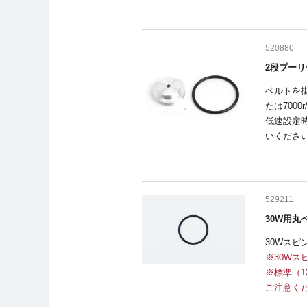
520880
2段プーリ
ベルトを
たは7000
低速設定時は
いくださ
529211
30W用丸
30Wス
※30W
※標準（
ご注意く