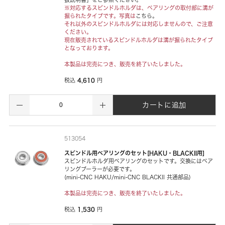
※対応するスピンドルホルダは、ベアリングの取付部に溝が
掘られたタイプです。写真は
こちら。
それ以外のスピンドルホルダには対応しませんので、ご注意
ください。
現在販売されているスピンドルホルダは溝が掘られたタイプ
となっております。
本製品は完売につき、販売を終了いたしました。
4,610
税込
円
カートに追加
513054
スピンドル用ベアリングのセット[HAKU・BLACKII用]
スピンドルホルダ用ベアリングのセットです。交換にはベア
リングプーラーが必要です。
(mini-CNC HAKU/mini-CNC BLACKII 共通部品)
本製品は完売につき、販売を終了いたしました。
1,530
税込
円