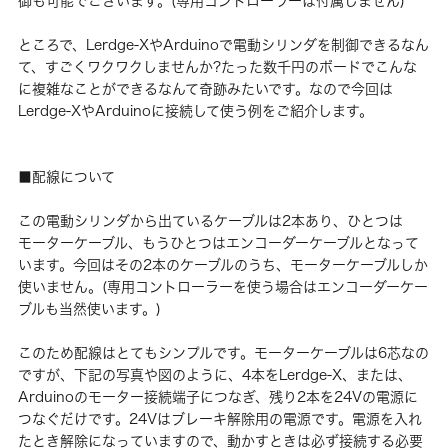
御も可能でございます。(専用コントローラーは付属しません)
ところで、Lerdge-XやArduinoで電動シリンダを制御できるなん
て、すごくワクワクしませんか?たった数千円のボードでこんな
に複雑なことができるなんて奇跡みたいです。なので今回は
Lerdge-XやArduinoに接続して使う例をご紹介します。
■配線について
この電動シリンダから出ているケーブルは2本あり、ひとつは
モーターケーブル、もうひとつはエンコーダーケーブルとなって
います。今回はその2本のケーブルのうち、モーターケーブルしか
使いません。(専用コントローラーを使う場合はエンコーダーケー
ブルも当然使います。)
このため配線はとてもシンプルです。モーターケーブルは6芯なの
ですが、下記の写真や図のように、4本をLerdge-X、または、
Arduinoのモーター接続端子につなぎ、残り2本を24Vの電源に
つなぐだけです。24Vはブレーキ解除用の電源です。電源を入れ
たとき解除になっていますので、動かすときは必ず接続する必要