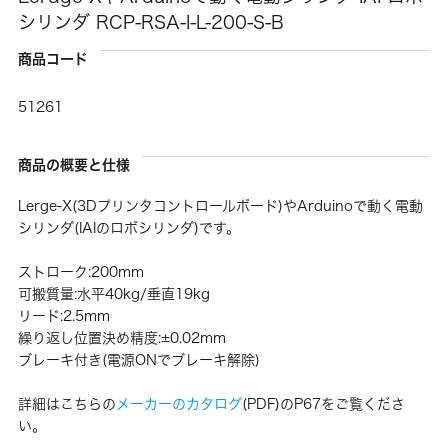
シリンダ RCP-RSA-I-L-200-S-B
商品コード
51261
商品の概要と仕様
Lerge-X(3Dプリンタコントロールボード)やArduinoで動く電動
シリンダ(IAIのロボシリンダ)です。
ストローク:200mm
可搬質量:水平40kg/垂直19kg
リード:2.5mm
繰り返し位置決め精度:±0.02mm
ブレーキ付き(電源ONでブレーキ解除)
詳細はこちらの
メーカーのカタログ
(PDF)のP67をご覧くださ
い。