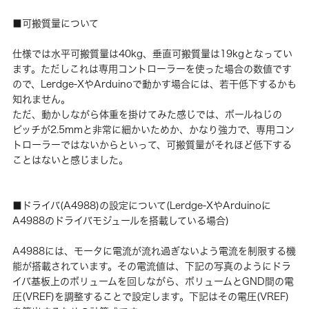
■可搬質量について
仕様では水平可搬質量は40kg、垂直可搬質量は19kgとなってい
ます。ただしこれは専用コントローラーを使った場合の数値です
ので、Lerdge-XやArduinoで動かす場合には、若干低下するかも
知れません。
ただ、動かしながら体重を掛けてみた感じでは、ボールねじの
ピッチが2.5mmと非常に細かいためか、かなり強力で、専用コン
トローラーではないからといって、可搬質量がそれほど低下する
ことはないと感じました。
■ドライバ(A4988)の設定について(Lerdge-XやArduinoに
A4988のドライバモジュールを搭載している場合)
A4988には、モータに電流が流れ過ぎないよう電流を制限する機
能が搭載されています。その電流値は、下記の写真のようにドラ
イバ基板上のボリュームを回しながら、ボリュームとGND間の電
圧(VREF)を調整することで設定します。下記はその電圧(VREF)