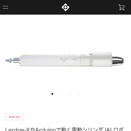
Sold Out
Lerdge-XやArduinoで動く電動シリンダ IAI ロボ