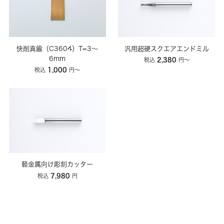
快削真鍮（C3604）T=3～
汎用超硬スクエアエンドミル
6mm
2,380
税込
円～
1,000
税込
円〜
軽金属向け彫刻カッター
7,980
税込
円