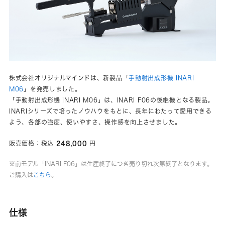
株式会社オリジナルマインドは、新製品「
手動射出成形機 INARI
M06
」を発売しました。
「手動射出成形機 INARI M06」は、INARI F06の後継機となる製品。
INARIシリーズで培ったノウハウをもとに、長年にわたって愛用できる
よう、各部の強度、使いやすさ、操作感を向上させました。
248,000
販売価格：税込
円
※前モデル「INARI F06」は生産終了につき売り切れ次第終了となります。
ご購入は
こちら
。
仕様