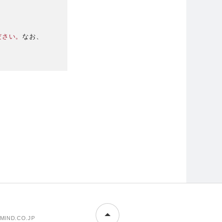
ださい。
なお、
MIND.CO.JP