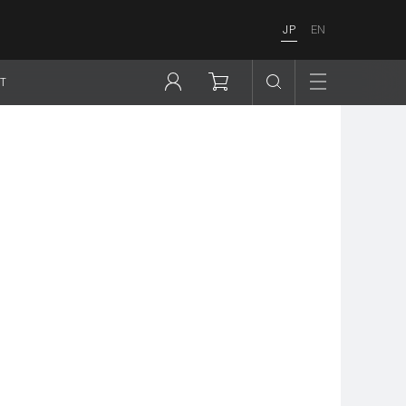
JP
EN
T