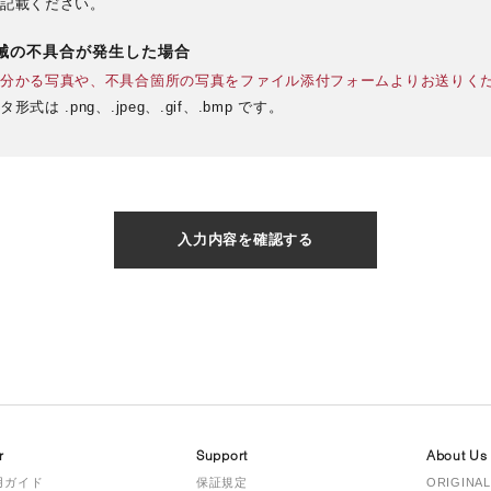
記載ください。
械の不具合が発生した場合
分かる写真や、不具合箇所の写真をファイル添付フォームよりお送りく
式は .png、.jpeg、.gif、.bmp です。
入力内容を確認する
r
Support
About Us
用ガイド
保証規定
ORIGINAL