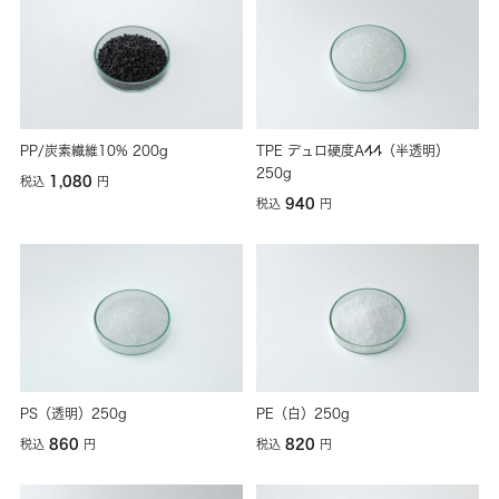
PP/炭素繊維10% 200g
TPE デュロ硬度A44（半透明）
250g
1,080
税込
円
940
税込
円
PS（透明）250g
PE（白）250g
860
820
税込
円
税込
円