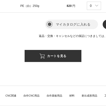
PE（白）250g
820
円
マイカタログに入れる
返品・交換・キャンセルなどの保証につきましては
カートを見る
CNC関連
自作CNC用品
自作基板用品
材料
射出成形用品