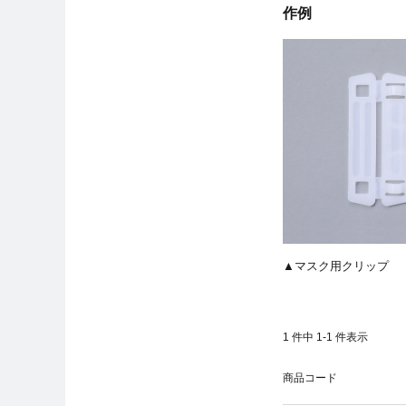
作例
マスク用クリップ
1
件中
1
-
1
件表示
商品コード