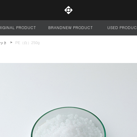
RIGINAL PRODUCT
BRANDNEW PRODUCT
USED PRODUC
サイト全体
ット
PE（白）250g