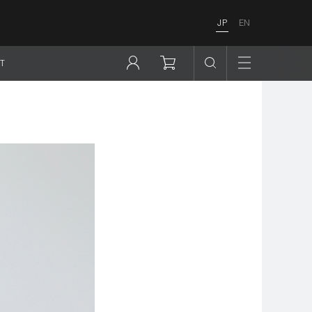
JP
EN
T