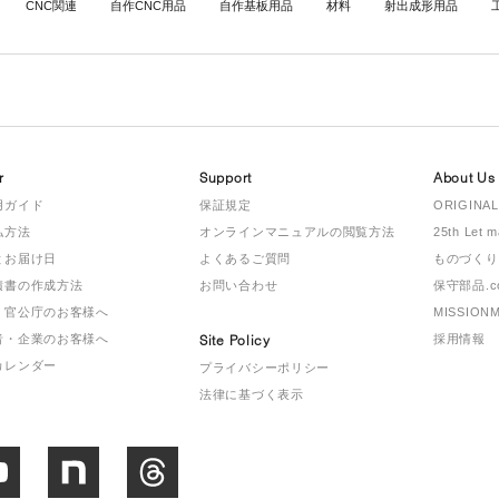
CNC関連
自作CNC用品
自作基板用品
材料
射出成形用品
r
Support
About Us
用ガイド
保証規定
ORIGINAL
払方法
オンラインマニュアルの閲覧方法
25th Let 
とお届け日
よくあるご質問
ものづくり
積書の作成方法
お問い合わせ
保守部品.c
・官公庁のお客様へ
MISSION
者・企業のお客様へ
Site Policy
採用情報
カレンダー
プライバシーポリシー
法律に基づく表示