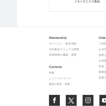
メカトロニクス新品
Membership
Orde
サインイン・新規登録
ご利
当社製品マニュアル閲覧
お支
登録情報の確認・変更
送料
お見
学校
Contents
事業
特集
営業
ニュースリリース
製品の見学・利用