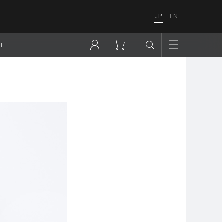
JP
EN
T