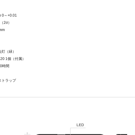
 0～+0.01
m（2σ）
1mm
D点灯（緑）
620 1個（付属）
0時間
ストラップ