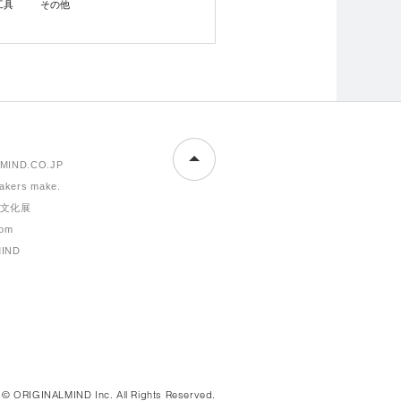
工具
その他
MIND.CO.JP
makers make.
文化展
om
MIND
© ORIGINALMIND Inc. All Rights Reserved.