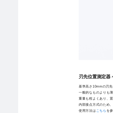
刃先位置測定器 
基準高さ10mmの刃
一般的なものよりも
重量も程よくあり、
内部接点方式のため
使用方法は
こちら
を