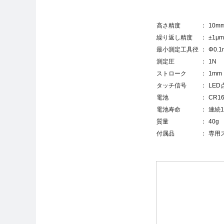
高さ精度
10mm
繰り返し精度
±1μ
最小測定工具径
Φ0.
測定圧
1N
ストローク
1mm
タッチ信号
LE
電池
CR1
電池寿命
連続1
質量
40g
付属品
専用