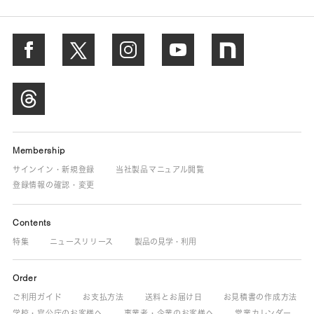
Membership
サインイン・新規登録
当社製品マニュアル閲覧
登録情報の確認・変更
Contents
特集
ニュースリリース
製品の見学・利用
Order
ご利用ガイド
お支払方法
送料とお届け日
お見積書の作成方法
学校・官公庁のお客様へ
事業者・企業のお客様へ
営業カレンダー